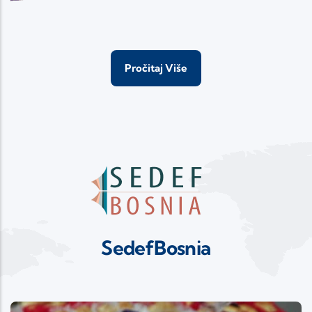
Pročitaj Više
SedefBosnia