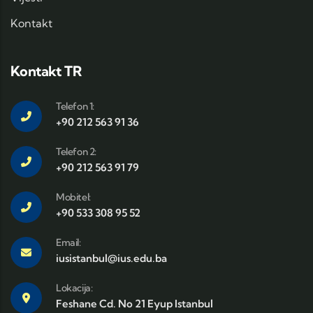
Kontakt
Kontakt TR
Telefon 1:
+90 212 563 91 36
Telefon 2:
+90 212 563 91 79
Mobitel:
+90 533 308 95 52
Email:
iusistanbul@ius.edu.ba
Lokacija:
Feshane Cd. No 21 Eyup Istanbul