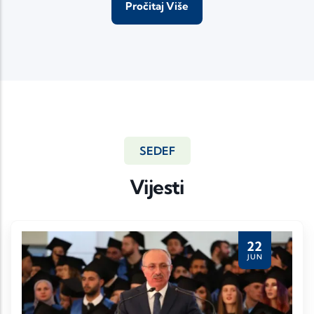
Pročitaj Više
SEDEF
Vijesti
23
Sedef
APR
Sedef
Comments