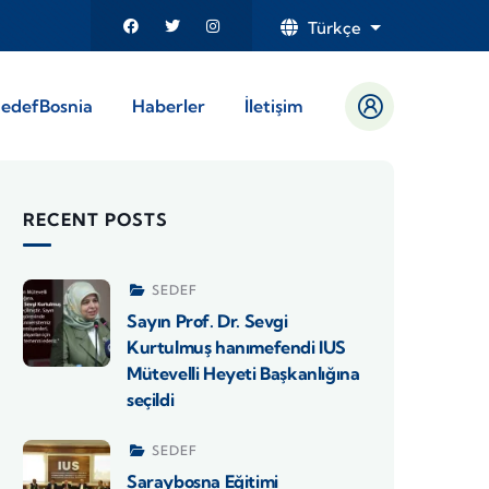
Türkçe
List additional
edefBosnia
Haberler
İletişim
RECENT POSTS
SEDEF
Sayın Prof. Dr. Sevgi
Kurtulmuş hanımefendi IUS
Mütevelli Heyeti Başkanlığına
seçildi
SEDEF
Saraybosna Eğitimi