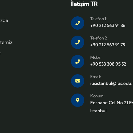
İletişim TR
Telefon 1:
ızda
+90 212 563 91 36
Telefon 2:
itemiz
+90 212 563 91 79
r
Mobil:
+90 533 308 95 52
Email:
iusistanbul@ius.edu
Konum:
Feshane Cd. No 21 
Istanbul