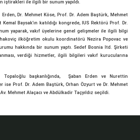
iştirakleri ile ilgili bir sunum yapıldı.
n Erden, Dr. Mehmet Köse, Prof. Dr. Adem Baştürk, Mehmet
 Kemal Baysak’ın katıldığı kongrede, IUS Rektörü Prof. Dr.
m yaparak, vakıf üyelerine genel gelişmeler ile ilgili bilgi
İsahakoviç ilköğretim okulu koordinatörü Nezira Popovac ve
urumu hakkında bir sunum yaptı. Sedef Bosnia ltd. Şirketi
ası, verdiği hizmetler, ilgili bilgileri vakıf kurucularına
n Topaloğlu başkanlığında, Şaban Erden ve Nurettin
er ise Prof. Dr. Adem Baştürk, Orhan Özyurt ve Dr. Mehmet
v. Mehmet Alaçacı ve Abdülkadir Taçyıldız seçildi.