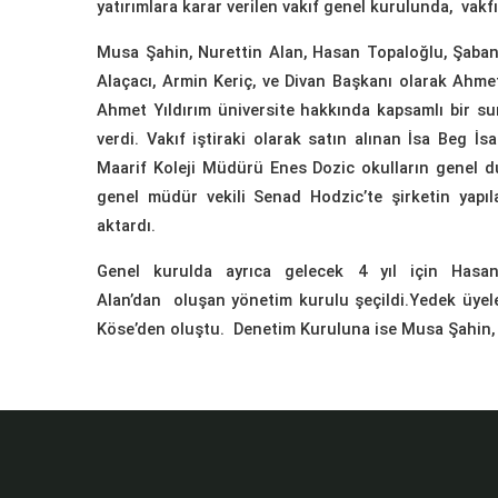
yatırımlara karar verilen vakıf genel kurulunda, vakfın 
Musa Şahin, Nurettin Alan, Hasan Topaloğlu, Şaba
Alaçacı, Armin Keriç, ve Divan Başkanı olarak Ahmet
Ahmet Yıldırım üniversite hakkında kapsamlı bir sunu
verdi. Vakıf iştiraki olarak satın alınan İsa Beg 
Maarif Koleji Müdürü Enes Dozic okulların genel d
genel müdür vekili Senad Hodzic’te şirketin yapılanm
aktardı.
Genel kurulda ayrıca gelecek 4 yıl için Hasa
Alan’dan oluşan yönetim kurulu şeçildi.Yedek üyel
Köse’den oluştu. Denetim Kuruluna ise Musa Şahin, A