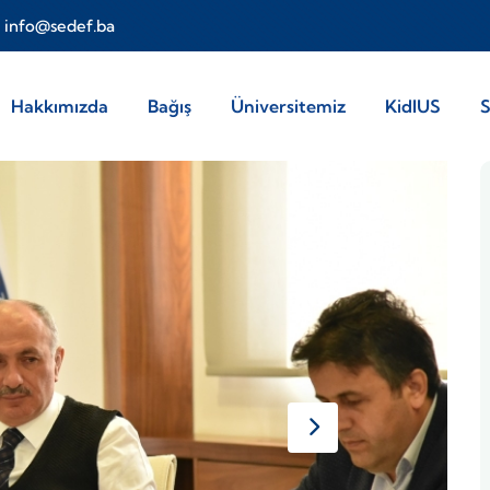
info@sedef.ba
tion
Hakkımızda
Bağış
Üniversitemiz
KidIUS
S