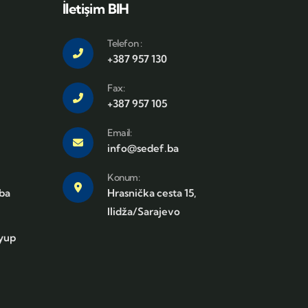
İletişim BIH
Telefon :
+387 957 130
Fax:
+387 957 105
Email:
info@sedef.ba
Konum:
.ba
Hrasnička cesta 15,
Ilidža/Sarajevo
Eyup